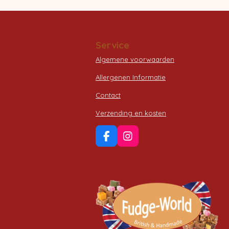
Service
Algemene voorwaarden
Allergenen Informatie
Contact
Verzending en kosten
F
I
a
n
c
s
e
t
b
a
o
g
o
r
k
a
m