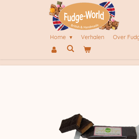
Ga
direct
naar
de
Home
Verhalen
Over Fud
hoofdinhoud