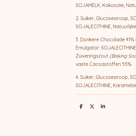
SOJAMELK, Kokosolie, Natu
2. Suiker, Glucosesiroop, 
SOJALECITHINE, Natuurlijk
3. Donkere Chocolade 41%
Emulgator: SOJALECITHINE),
Zuiveringszout
(Baking So
vaste Cacoastoffen 55%.
4. Suiker, Glucosesiroop, 
SOJALECITHINE, Karamelar
D
D
S
e
e
h
l
e
a
e
l
r
n
e