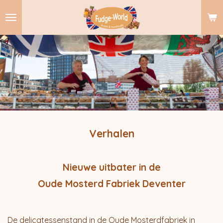
Ga
direct
naar
de
hoofdinhoud
Verhalen
Nieuwe uitbater in de
Oude Mosterd Fabriek Deventer
De delicatessenstand in de Oude Mosterdfabriek in