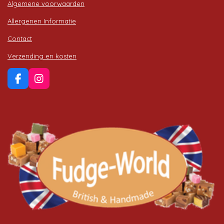
Algemene voorwaarden
Allergenen Informatie
Contact
Verzending en kosten
F
I
a
n
c
s
e
t
b
a
o
g
o
r
k
a
m