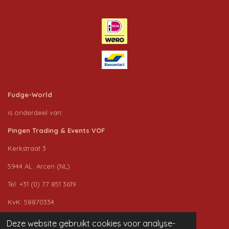
Fudge-World
is onderdeel van:
Pingen Trading & Events VOF
Kerkstraat 3
5944 AL Arcen (NL)
Tel: +31 (0) 77 851 3619
KvK: 58870334
BTW nr.: NL853216666B01
Deze website gebruikt cookies voor analyse-