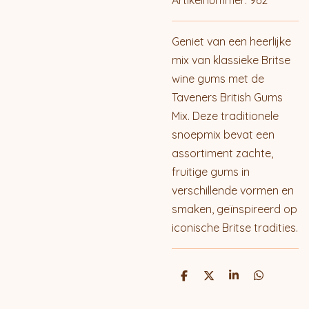
Artikelnummer:
962
Geniet van een heerlijke
mix van klassieke Britse
wine gums met de
Taveners British Gums
Mix. Deze traditionele
snoepmix bevat een
assortiment zachte,
fruitige gums in
verschillende vormen en
smaken, geïnspireerd op
iconische Britse tradities.
D
D
S
D
e
e
h
e
l
e
a
l