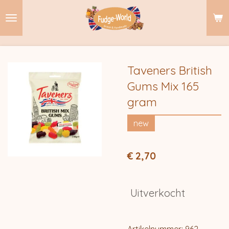
Ga
direct
naar
de
hoofdinhoud
Taveners British
Gums Mix 165
gram
new
€ 2,70
Uitverkocht