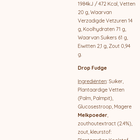
1984kJ / 472 Kcal, Vetten
20 g, Waarvan
Verzadigde Vetzuren 14
g, Koolhydraten 71 g,
Waarvan Suikers 61 g,
Eiwitten 2,1 g, Zout 0,94
g.
Drop Fudge
Ingrediënten
: Suiker,
Plantaardige Vetten
(Palm, Palmpit),
Glucosestroop, Magere
Melkpoeder
,
zouthoutextract (2.4%),
zout, kleurstof: