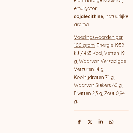
Plantaardige Koolstof,
emulgator:
sojalecithine,
natuurlijke
aroma
Voedingswaarden per
100 gram
: Energie 1952
kJ / 465 Kcal, Vetten 19
g, Waarvan Verzadigde
Vetzuren 14 g,
Koolhydraten 71 g,
Waarvan Suikers 60 g,
Eiwitten 2,3 g, Zout 0,94
g.
D
D
S
D
e
e
h
e