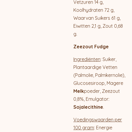
Vetzuren 14 g,
Koolhydraten 72 g,
Waarvan Suikers 61 g,
Eiwitten 2,1 g, Zout 0,68
g.
Zeezout Fudge
Ingrediënten
: Suiker,
Plantaardige Vetten
(Palmolie, Palmkernolie),
Glucosesiroop, Magere
Melk
poeder, Zeezout
0,8%, Emulgator:
Sojalecithine
.
Voedingswaarden per
100 gram
: Energie