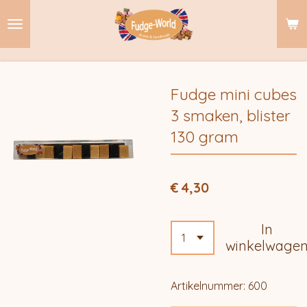
Ga
direct
naar
de
hoofdinhoud
Fudge mini cubes
3 smaken, blister
130 gram
€ 4,30
In
winkelwage
Artikelnummer:
600