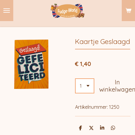
Ga
direct
naar
de
hoofdinhoud
Kaartje Geslaagd
€ 1,40
In
winkelwage
Artikelnummer:
1250
D
D
S
D
e
e
h
e