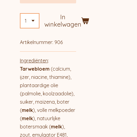
In
winkelwagen
Artikelnummer:
906
Ingrediënten
:
Tarwebloem
(calcium,
ijzer, niacine, thiamine),
plantaardige olie
(palmolie, koolzaadolie),
suiker, maïzena, boter
(
melk
), volle melkpoeder
(
melk
), natuurlijke
botersmaak (
melk
),
zout, emulgator E481,