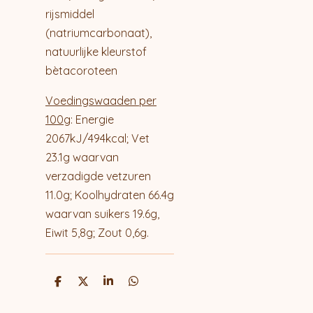
rijsmiddel
(natriumcarbonaat),
natuurlijke kleurstof
bètacoroteen
Voedingswaaden per
100g
:
Energie
2067kJ/494kcal; Vet
23.1g waarvan
verzadigde vetzuren
11.0g; Koolhydraten 66.4g
waarvan suikers 19.6g,
Eiwit 5,8g; Zout 0,6g.
D
D
S
D
e
e
h
e
l
e
a
l