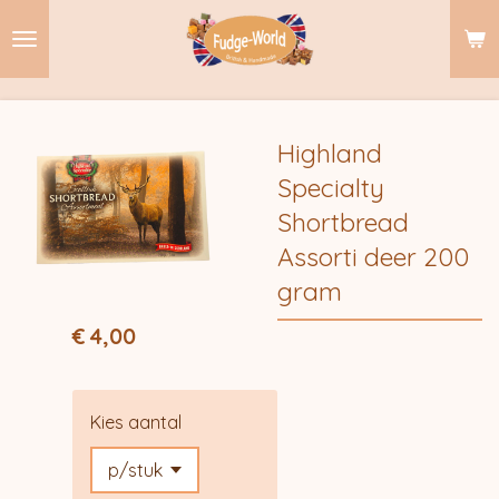
Ga
direct
naar
de
hoofdinhoud
Highland
Specialty
Shortbread
Assorti deer 200
gram
€ 4,00
Kies aantal