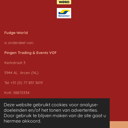
Fudge-World
is onderdeel van:
Pingen Trading & Events VOF
Kerkstraat 3
5944 AL Arcen (NL)
Tel: +31 (0) 77 851 3619
KvK: 58870334
BTW nr.: NL853216666B01
Deze website gebruikt cookies voor analyse-
© 2020-2024 Pingen Trading & Events
doeleinden en/of het tonen van advertenties.
Door gebruik te blijven maken van de site gaat u
hiermee akkoord.