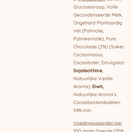
Glucosesiroop, Volle
Gecondenseerde Melk,
Ongehard Plantaardig
Vet (Palmolie,
Palmkernolie), Pure
Chocolade (2%) (Suiker,
Cacaomassa,
Cacaoboter,
Emulgator
:
Sojalecithine
,
Natuurlijke Vanille
Aroma),
Eiwit,
Natuurlijke Aroma’s.
Cacaobestandsdelen:
54% min.
Voedingswaarden per
100 gram
: Energie 1709