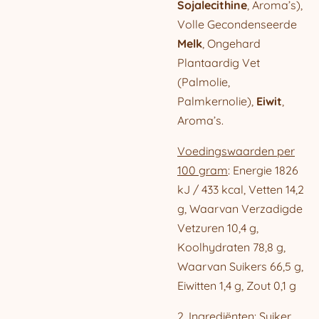
Sojalecithine
, Aroma’s),
Volle Gecondenseerde
Melk
, Ongehard
Plantaardig Vet
(Palmolie,
Palmkernolie),
Eiwit
,
Aroma’s.
Voedingswaarden per
100 gram
: Energie 1826
kJ / 433 kcal, Vetten 14,2
g, Waarvan Verzadigde
Vetzuren 10,4 g,
Koolhydraten 78,8 g,
Waarvan Suikers 66,5 g,
Eiwitten 1,4 g, Zout 0,1 g
2.
Ingrediënten
: Suiker,