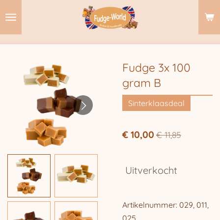
Ga
direct
naar
de
hoofdinhoud
Fudge 3x 100
gram B
Sinterklaasdeal
€ 10,00
€ 11,85
Uitverkocht
Artikelnummer:
029, 011,
025