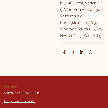
kJ / 402 kcal, Vetten 9,5
g, Waarvan Verzadigde
Vetzuren 8 g,
Koolhydraten 82,6 g,
Waarvan Suikers 67,3 g,
Eiwitten 1,3 g, Zout 0,0 g.
D
D
S
D
e
e
h
e
l
e
a
l
e
l
r
e
n
e
n
Service
Algemene voorwaarden
Allergenen Informatie