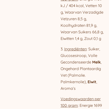
kJ / 404 kcal, Vetten 10
g, Waarvan Verzadigde
Vetzuren 8,5 g,
Koolhydraten 81,9 g,
Waarvan Suikers 66,8 g,
Eiwitten 1,4 g, Zout 0,1 g
3.
Ingrediënten
: Suiker,
Glucosesiroop, Volle
Gecondenseerde
Melk
,
Ongehard Plantaardig
Vet (Palmolie.
Palmkernolie),
Eiwit
,
Aroma’s
Voedingswaarden per
100 gram
: Energie 1699