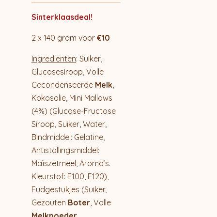
Sinterklaasdeal!
2 x 140 gram voor
€10
Ingrediënten
: Suiker,
Glucosesiroop, Volle
Gecondenseerde
Melk
,
Kokosolie, Mini Mallows
(4%) (Glucose-Fructose
Siroop, Suiker, Water,
Bindmiddel: Gelatine,
Antistollingsmiddel:
Maïszetmeel, Aroma’s.
Kleurstof: E100, E120),
Fudgestukjes (Suiker,
Gezouten
Boter
, Volle
Melkpoeder
,