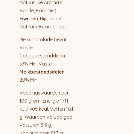
Natuurlijke Aroma’s:
Vanille, Karamel),
Eiwitten
, Rijsmiddel:
Natrium Bicarbonaat.
Melkchocolade bevat:
Vaste
Cacaobestanddelen
33% Min, Vaste
Melkbestandsdelen
20% Min
Voedingswaarden per
100 gram
: Energie 1711
kJ / 405 kcal, Vetten 10,1
g, Waarvan Verzadigde
Vetzuren 8,5 g,
Koolhydraten 81,3 g,