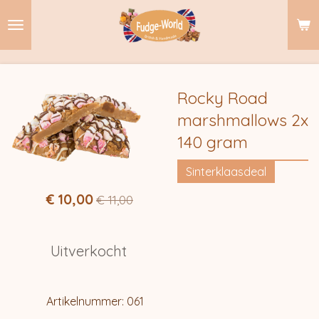
Ga
direct
naar
de
hoofdinhoud
Rocky Road
marshmallows 2x
140 gram
Sinterklaasdeal
€ 10,00
€ 11,00
Uitverkocht
Artikelnummer:
061