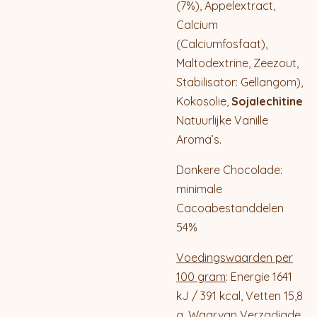
(7%), Appelextract,
Calcium
(Calciumfosfaat),
Maltodextrine, Zeezout,
Stabilisator: Gellangom),
Kokosolie,
Sojalechitine
Natuurlijke Vanille
Aroma’s.
Donkere Chocolade:
minimale
Cacoabestanddelen
54%
Voedingswaarden per
100 gram
: Energie 1641
kJ / 391 kcal, Vetten 15,8
g, Waarvan Verzadigde