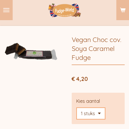
Ga
direct
naar
de
hoofdinhoud
Vegan Choc cov.
Soya Caramel
Fudge
€ 4,20
Kies aantal