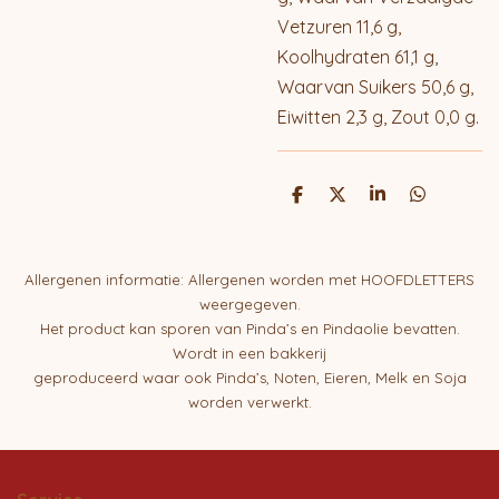
Vetzuren 11,6 g,
Koolhydraten 61,1 g,
Waarvan Suikers 50,6 g,
Eiwitten 2,3 g, Zout 0,0 g.
D
D
S
D
e
e
h
e
l
e
a
l
e
l
r
e
n
e
n
Allergenen informatie: Allergenen worden met HOOFDLETTERS
weergegeven.
Het product kan sporen van Pinda’s en Pindaolie bevatten.
Wordt in een bakkerij
geproduceerd waar ook Pinda’s, Noten, Eieren, Melk en Soja
worden verwerkt.