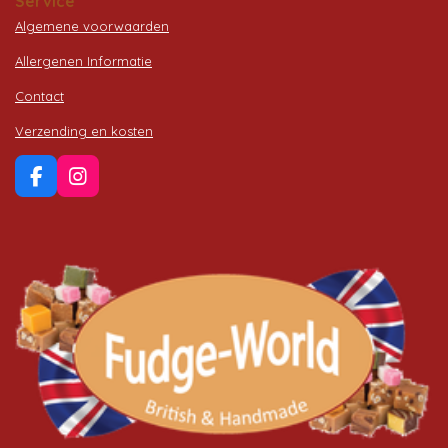
Service
Algemene voorwaarden
Allergenen Informatie
Contact
Verzending en kosten
F
I
a
n
c
s
e
t
b
a
o
g
o
r
k
a
m