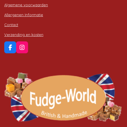
Algemene voorwaarden
Allergenen Informatie
Contact
Verzending en kosten
F
I
a
n
c
s
e
t
b
a
o
g
o
r
k
a
m