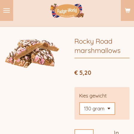
Ga
direct
naar
de
hoofdinhoud
Rocky Road
marshmallows
€ 5,20
Kies gewicht
In