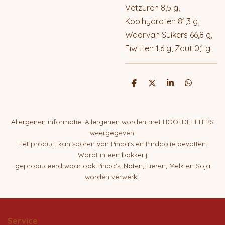
Vetzuren 8,5 g,
Koolhydraten 81,3 g,
Waarvan Suikers 66,8 g,
Eiwitten 1,6 g, Zout 0,1 g.
D
D
S
D
e
e
h
e
l
e
a
l
e
l
r
e
n
e
n
Allergenen informatie: Allergenen worden met HOOFDLETTERS
weergegeven.
Het product kan sporen van Pinda’s en Pindaolie bevatten.
Wordt in een bakkerij
geproduceerd waar ook Pinda’s, Noten, Eieren, Melk en Soja
worden verwerkt.
Service