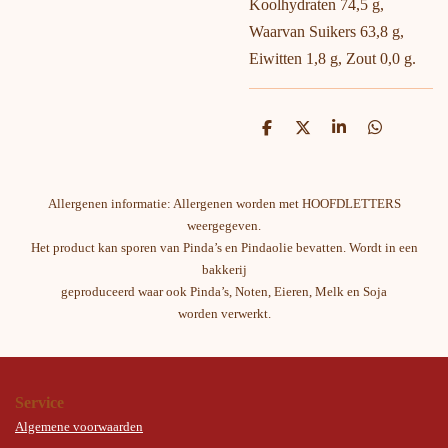
Koolhydraten 74,5 g,
Waarvan Suikers 63,8 g,
Eiwitten 1,8 g, Zout 0,0 g.
D
D
S
D
e
e
h
e
l
e
a
l
e
l
r
e
n
e
n
Allergenen informatie: Allergenen worden met HOOFDLETTERS
weergegeven.
Het product kan sporen van Pinda’s en Pindaolie bevatten. Wordt in een
bakkerij
geproduceerd waar ook Pinda’s, Noten, Eieren, Melk en Soja
worden verwerkt.
Service
Algemene voorwaarden