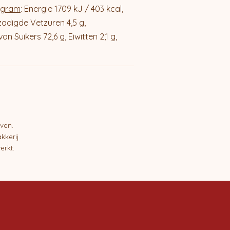
 gram
: Energie 1709 kJ / 403 kcal,
adigde Vetzuren 4,5 g,
n Suikers 72,6 g, Eiwitten 2,1 g,
ven.
kkerij
erkt.