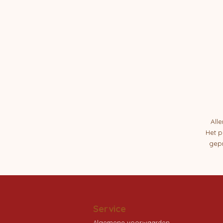
All
Het p
gepr
Service
Algemene voorwaarden