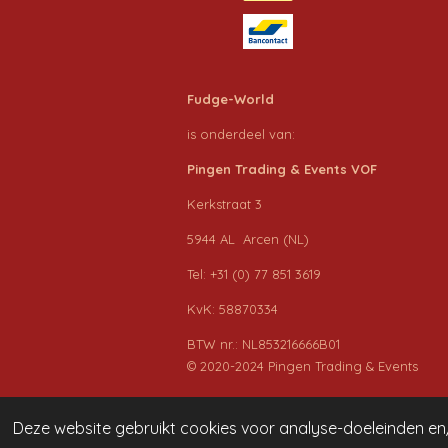
Fudge-World
is onderdeel van:
Pingen Trading & Events VOF
Kerkstraat 3
5944 AL Arcen (NL)
Tel: +31 (0) 77 851 3619
KvK: 58870334
BTW nr.: NL853216666B01
© 2020-2024 Pingen Trading & Events
Deze website gebruikt cookies voor analyse-doeleinden en/