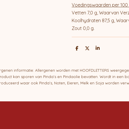
Voedingswaarden per 100
Vetten 7,0 g, Waarvan Verz
Koolhydraten 87,5 g, Waarva
Zout 0,0 g.
D
D
S
e
e
h
l
e
a
e
l
r
n
e
ergenen informatie: Allergenen worden met HOOFDLETTERS weergege
roduct kan sporen van Pinda’s en Pindaolie bevatten. Wordt in een ba
oduceerd waar ook Pinda’s, Noten, Eieren, Melk en Soja worden verw