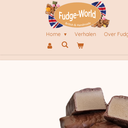
Ga
direct
naar
de
Home
Verhalen
Over Fud
hoofdinhoud