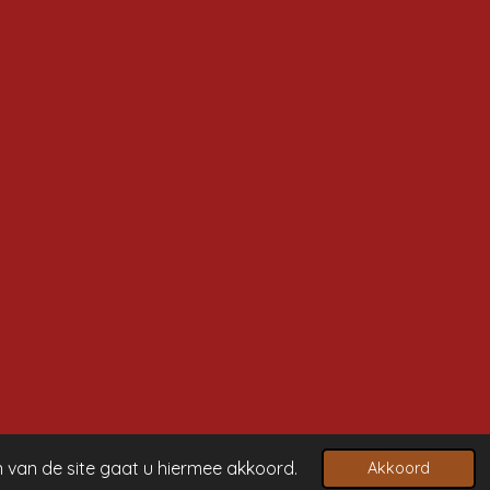
n van de site gaat u hiermee akkoord.
Akkoord