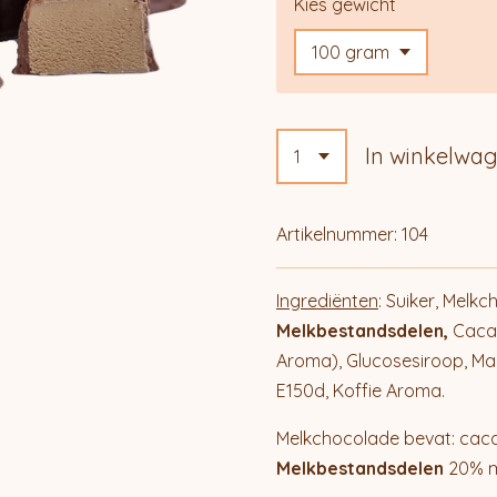
Kies gewicht
In winkelwa
Artikelnummer:
104
Ingrediënten
: Suiker, Melk
Melkbestandsdelen,
Caca
Aroma), Glucosesiroop, Ma
E150d, Koffie Aroma.
Melkchocolade bevat: cac
Melkbestandsdelen
20% m