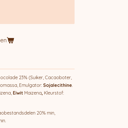
gen
chocolade 23% (Suiker, Cacaoboter,
omassa, Emulgator:
Sojalecithine
.
izena,
Eiwit
Maizena
,
Kleurstof:
aobestandsdelen 20% min,
in.