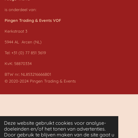
is onderdeel van:
Pingen Trading & Events VOF
Kerkstraat 3
5944 AL Arcen (NL)
Tel: +31 (0) 77 851 3619
KvK: 58870334
BTW nr.: NL853216666B01
© 2020-2024 Pingen Trading & Events
Deze website gebruikt cookies voor analyse-
doeleinden en/of het tonen van advertenties.
Door gebruik te blijven maken van de site gaat u