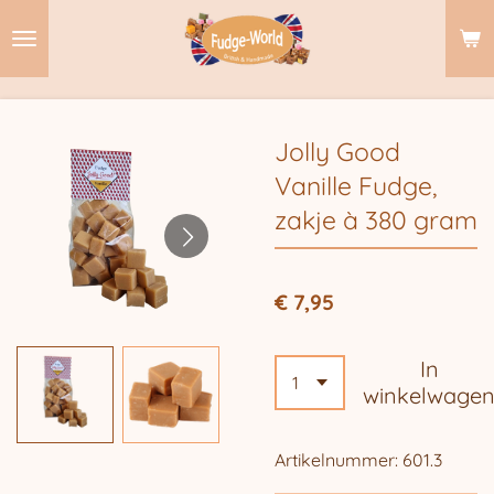
Ga
direct
naar
de
hoofdinhoud
Jolly Good
Vanille Fudge,
zakje à 380 gram
€ 7,95
In
winkelwage
Artikelnummer:
601.3