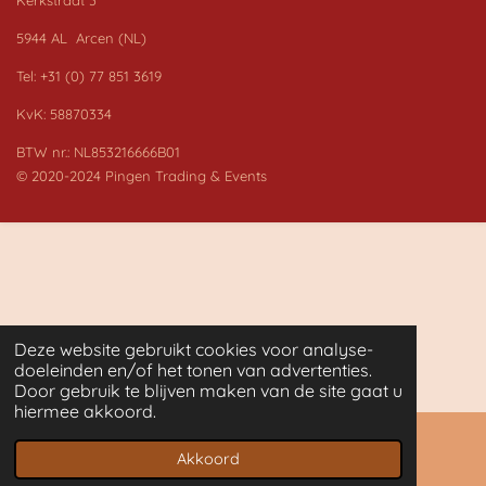
5944 AL Arcen (NL)
Tel: +31 (0) 77 851 3619
KvK: 58870334
BTW nr.: NL853216666B01
© 2020-2024 Pingen Trading & Events
Deze website gebruikt cookies voor analyse-
doeleinden en/of het tonen van advertenties.
Door gebruik te blijven maken van de site gaat u
hiermee akkoord.
Akkoord
Facebook