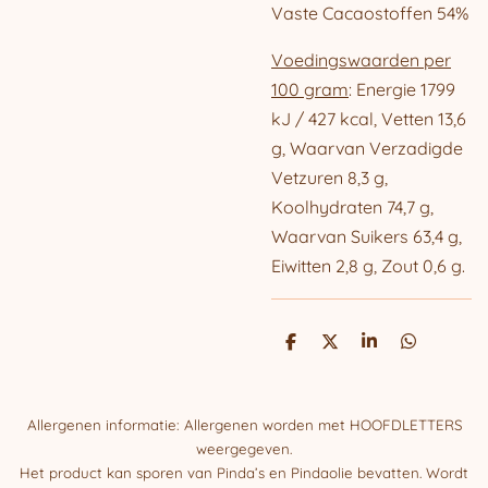
Vaste Cacaostoffen 54%
Voedingswaarden per
100 gram
: Energie 1799
kJ / 427 kcal, Vetten 13,6
g, Waarvan Verzadigde
Vetzuren 8,3 g,
Koolhydraten 74,7 g,
Waarvan Suikers 63,4 g,
Eiwitten 2,8 g, Zout 0,6 g.
D
D
S
D
e
e
h
e
l
e
a
l
e
l
r
e
n
e
n
Allergenen informatie: Allergenen worden met HOOFDLETTERS
weergegeven.
Het product kan sporen van Pinda’s en Pindaolie bevatten. Wordt