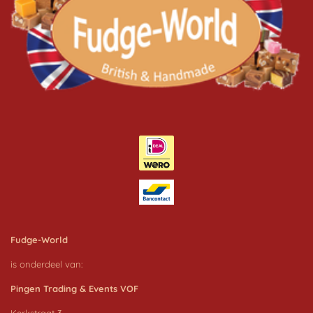
k
a
m
Fudge-World
is onderdeel van:
Pingen Trading & Events VOF
Kerkstraat 3