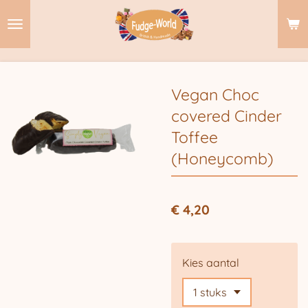
Ga
direct
naar
de
hoofdinhoud
Vegan Choc
covered Cinder
Toffee
(Honeycomb)
€ 4,20
Kies aantal